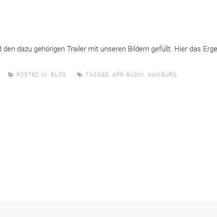
den dazu gehörigen Trailer mit unseren Bildern gefüllt. Hier das Erge
POSTED IN:
BLOG
TAGGED:
APP
,
BUDNI
,
HAMBURG