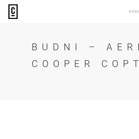
HOM
BUDNI – AER
COOPER COP