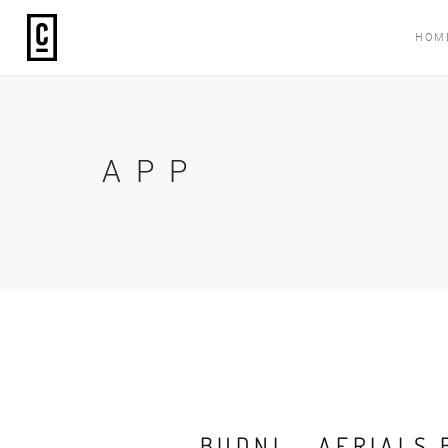
HOM
APP
BUDNI – AERIALS