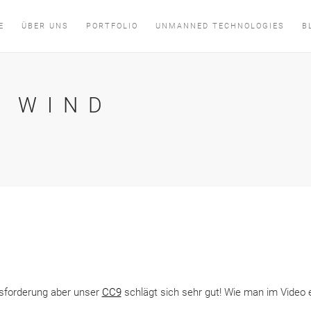
E
ÜBER UNS
PORTFOLIO
UNMANNED TECHNOLOGIES
B
M WIND
usforderung aber unser
CC9
schlägt sich sehr gut! Wie man im Video 