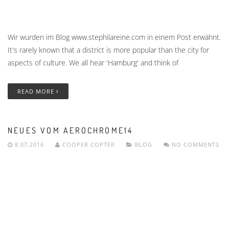
Wir wurden im Blog www.stephilareine.com in einem Post erwähnt.
It's rarely known that a district is more popular than the city for
aspects of culture. We all hear 'Hamburg' and think of
READ MORE
NEUES VOM AEROCHROME14
8.07.2016
COOPER COPTER
BLOG
NO COMMENTS