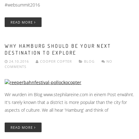
#websummit2016
READ MORE
WHY HAMBURG SHOULD BE YOUR NEXT
DESTINATION TO EXPLORE
24.10.2016
COOPER COPTER
BLOG
NO
COMMENTS
Wir wurden im Blog www.stephilareine.com in einem Post erwähnt.
It's rarely known that a district is more popular than the city for
aspects of culture. We all hear 'Hamburg' and think of
READ MORE