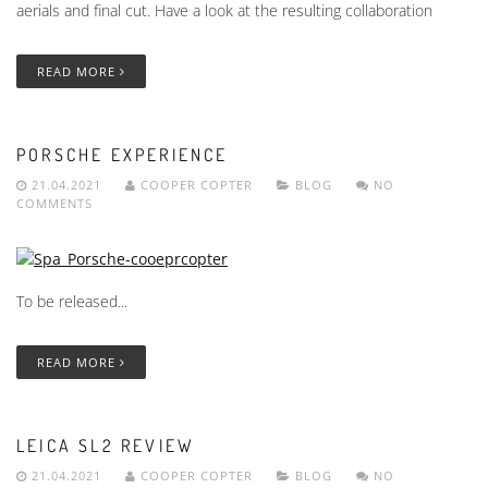
aerials and final cut. Have a look at the resulting collaboration
READ MORE
PORSCHE EXPERIENCE
21.04.2021
COOPER COPTER
BLOG
NO
COMMENTS
To be released...
READ MORE
LEICA SL2 REVIEW
21.04.2021
COOPER COPTER
BLOG
NO