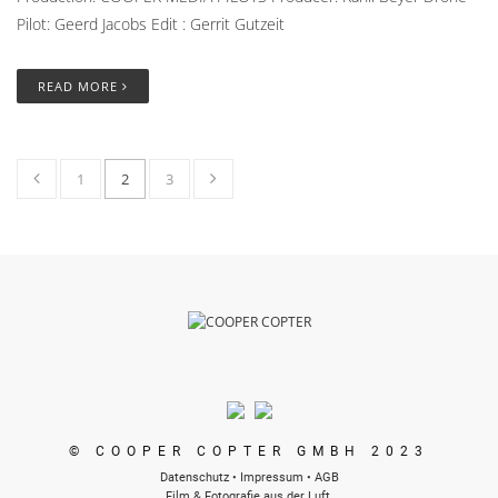
Pilot: Geerd Jacobs Edit : Gerrit Gutzeit
READ MORE
1
2
3
© COOPER COPTER GMBH 2023
Datenschutz
•
Impressum
•
AGB
Film & Fotografie aus der Luft.